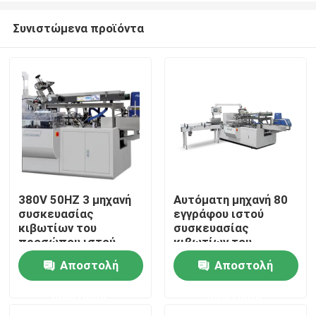
Συνιστώμενα προϊόντα
380V 50HZ 3 μηχανή
Αυτόματη μηχανή 80
συσκευασίας
εγγράφου ιστού
Σπίτι
κιβωτίων του
συσκευασίας
προσώπου ιστού
κιβωτίων του
φάσης 65 κιβώτια/λ.
προσώπου ιστού PLC
Αποστολή
Αποστολή
Σχετικά με εμάς
κιβώτια/λ.
ερώτησης
ερώτησης
Επαφές