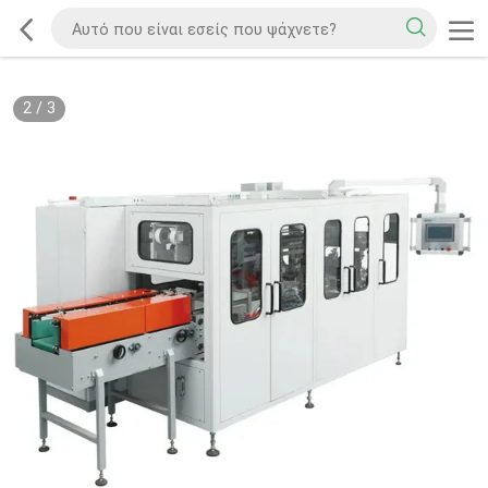
2
/
3