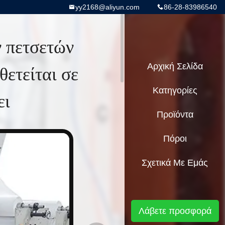
yy2168@aliyun.com
86-28-83986540
 πετσετών
θετείται σε
Αρχική Σελίδα
Κατηγορίες
ει
Προϊόντα
Πόροι
Σχετικά Με Εμάς
Λάβετε προσφορά