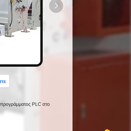
button
στε
υ προγράμματος PLC στο