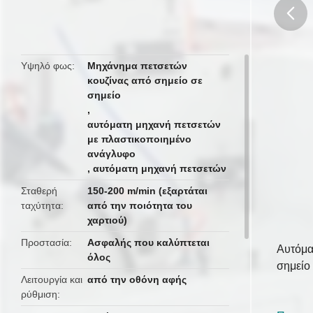
butto
Υψηλό φως
Μηχάνημα πετσετών
κουζίνας από σημείο σε
σημείο
,
αυτόματη μηχανή πετσετών
με πλαστικοποιημένο
ανάγλυφο
,
αυτόματη μηχανή πετσετών
Σταθερή
150-200 m/min (εξαρτάται
ταχύτητα
από την ποιότητα του
χαρτιού)
Προστασία
Ασφαλής που καλύπτεται
Αυτόμα
όλος
σημείο
Λειτουργία και
από την οθόνη αφής
ρύθμιση