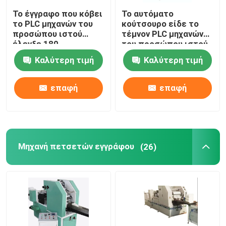
Το έγγραφο που κόβει
Το αυτόματο
το PLC μηχανών του
κούτσουρο είδε το
προσώπου ιστού
τέμνον PLC μηχανών
έλεγξε 180
του προσώπου ιστού
περικοπές/λ.
έλεγξε 180
Καλύτερη τιμή
Καλύτερη τιμή
περικοπές/λ.
επαφή
επαφή
Μηχανή πετσετών εγγράφου
(26)