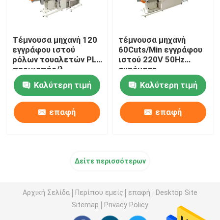
Τέμνουσα μηχανή 120
τέμνουσα μηχανή
εγγράφου ιστού
60Cuts/Min εγγράφου
ρόλων τουαλετών PLC
ιστού 220V 50Hz
περικοπές/λ.
αυτόματη
Καλύτερη τιμή
Καλύτερη τιμή
επαφή
επαφή
Δείτε περισσότερων
Αρχική Σελίδα
Περίπου εμείς
επαφή
Desktop Site
Sitemap
Privacy Policy