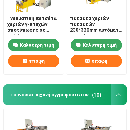
Πνευματική πετσέτα
πετσέτα χεριών
χεριών γ-πτυχών
πετσετών
αποτύπωσης σε
230*330mm αυτόματη
ανάγλυφο που
που κάνει τις γ-
κατασκευάζει τη
πτυχές μηχανών
Καλύτερη τιμή
Καλύτερη τιμή
μηχανή 800-1000
φύλλα ανά λ.
επαφή
επαφή
τέμνουσα μηχανή εγγράφου ιστού
(10)