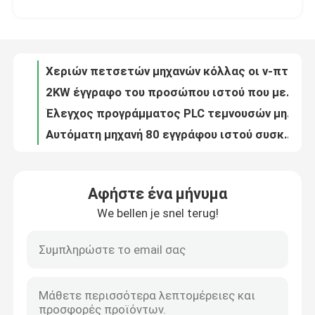
2KW έγγραφο του προσώπου ιστού που μετατρέπει τη μηχανή 12 κούτσουρα ανά λ.
Έλεγχος προγράμματος PLC τεμνουσών μηχανών εγγράφου του προσώπου ιστού 180cuts/Min
Περίπου εμείς
Αυτόματη μηχανή 80 εγγράφου ιστού συσκευασίας κιβωτίων του προσώπου ιστού PLC κιβώτια/λ.
Διεθνής προηγμένη μηχανή συσκευασίας εγγράφου ιστού τουαλετών 30-65 κιβώτια/λ.
Γύρος εργοστασίων
Κιβώτιο ιστού 0.2KW 220V 1PH που συσκευάζει την αυτόματη μηχανή εγγράφου ιστού
Αυτόματη μηχανή ιστού τσεπών ελέγχου προγράμματος PLC 120 πακέτα/λ.
Ποιοτικός έλεγχος
Slitter εγγράφου ιστού PLC αυτόματη μηχανή 800m/Min Rewinder
250m/Min μηχανή Rewinder ιστού χαρτιού τουαλέτας από την οθόνη αφής
Μας ελάτε σε επαφή με
200m/Min αυτόματη μηχανή εγγράφου ιστού από την οθόνη αφής
Αφήστε ένα μήνυμα
Το πρόγραμμα PLC έλεγξε το αυτόματο έγγραφο ιστού κάνοντας το από δεύτερο χέρι 100m/Min μηχανών
We bellen je snel terug!
Ειδήσεις
Το YouYuan 4 διάσταση αποτυπώνει τη μηχανή 15kw σε ανάγλυφο αποτύπωσης σε ανάγλυφο εγγράφου πετσετών ιστού
Μηχανή κοπής χαρτιού για μεταφορά και κούρεμα χαρτιού
μηχανή συσκευασίας ιστού 380V 50HZ Mitsubishi 120 πακέτα ανά λ.
Μηχανή εγγράφου ιστού
Τυλίγοντας μηχανή πετσετών ελέγχου της Mitsubishi 35-45 πακέτα/λ.
Ταχύτητα γραμμών παραγωγής ιστού γ-πτυχών αυτόματου υπολογισμού 800-1000 φύλλα ανά λ.
μηχανή του προσώπου ιστού