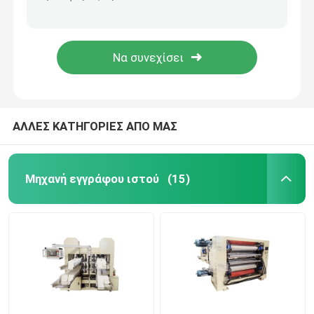
Κενή πετσέτα αναρρόφησης που τυλίγει τον του προσώπου ιστό που διπλώνει τον έλεγχο αναστροφέων μηχανών
Αυτόματη έξυπνη μηχανή συσκευασίας πετσετών εγγράφου σίτισης Mitsubishi τρισδιάστατη συσκευασία
Μηχανή πετσετών εγγράφου
Άκρη που αποτυπώνει την αυτόματη πετσέτα εγγράφου ιστού σε ανάγλυφο που κατασκευάζει τη μηχανή 7.5KW
Πετσέτα ιστού εγγράφου πτυχών τετάρτων που κατασκευάζει τη μηχανή AC380V 50HZ 4KW αποτύπωσης σε ανάγλυφο
Πετσέτα χεριών που κατασκευάζει τη μηχανή
τέμνουσα μηχανή εγγράφου ιστού
ΑΛΛΕΣ ΚΑΤΗΓΟΡΙΕΣ ΑΠΟ ΜΑΣ
Ιστός που μετατρέπει τη μηχανή
Μηχανή εγγράφου ιστού
(15)
Μηχανή Rewinder ιστού
Μηχανή συσκευασίας εγγράφου ιστού
Μηχανή εγγράφου ιστού από δεύτερο χέρι