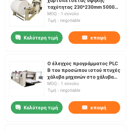
χαρτοπετσέτας υψηλής
ταχύτητας 230*230mm 5000
φύλλα / Min
MOQ：1 σύνολο
Τιμή：negotiable
Καλύτερη τιμή
επαφή
Ο έλεγχος προγράμματος PLC
Β του προσώπου ιστού πτυχές
χάλυβα μηχανών στο χάλυβα
αποτυπώνει 100m/Min σε
MOQ：1 σύνολο
ανάγλυφο
Τιμή：negotiable
Καλύτερη τιμή
επαφή