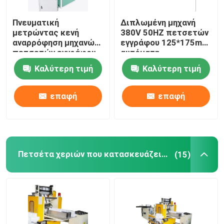
Πνευματική
Διπλωμένη μηχανή
μετρώντας κενή
380V 50HZ πετσετών
αναρρόφηση μηχανών
εγγράφου 125*175mm
πετσετών εγγράφου
αυτόματη
του προσώπου ιστού
Καλύτερη τιμή
Καλύτερη τιμή
επαφή
επαφή
Πετσέτα χεριών που κατασκευάζει τη μηχανή
(15)