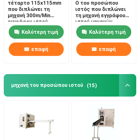
τέταρτο 115x115mm
Ο του προσώπου
που διπλώνει τη
ιστός που διπλώνει
Μηχανή πετσετών κουζινών
μηχανή 300m/Min
τη μηχανή εγγράφου
εγγράφου ιστού
ιστού μηχανών
πετσετών
αποτυπώνει τη
Καλύτερη τιμή
Καλύτερη τιμή
μονάδα χωρίς κόλλα
Μηχανή ιστού τσεπών
σε ανάγλυφο
επαφή
επαφή
Μηχανή αποτύπωσης σε ανάγλυφο εγγράφου
slitter εγγράφου rewinder μηχανή
μηχανή του προσώπου ιστού
(15)