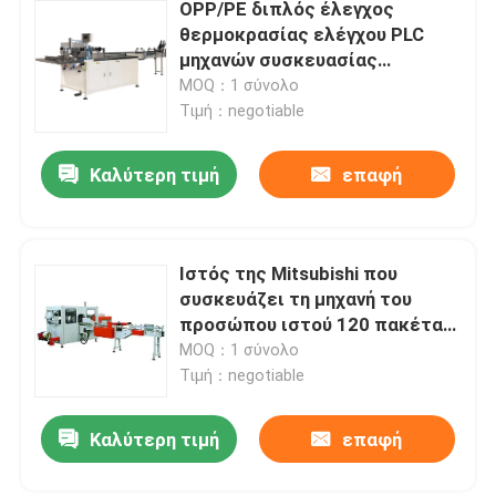
OPP/PE διπλός έλεγχος
θερμοκρασίας ελέγχου PLC
μηχανών συσκευασίας
εγγράφου ιστού
MOQ：1 σύνολο
Τιμή：negotiable
Καλύτερη τιμή
επαφή
Ιστός της Mitsubishi που
συσκευάζει τη μηχανή του
προσώπου ιστού 120 πακέτα
ανά λ.
MOQ：1 σύνολο
Τιμή：negotiable
Καλύτερη τιμή
επαφή