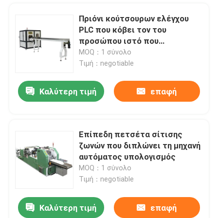
Πριόνι κούτσουρων ελέγχου
PLC που κόβει τον του
προσώπου ιστό που
κατασκευάζει τη μηχανή να
MOQ：1 σύνολο
επιταχύνει 180 περικοπές/λ.
Τιμή：negotiable
Καλύτερη τιμή
επαφή
Επίπεδη πετσέτα σίτισης
ζωνών που διπλώνει τη μηχανή
Σπίτι
αυτόματος υπολογισμός
MOQ：1 σύνολο
Τιμή：negotiable
Προϊόντα
Καλύτερη τιμή
επαφή
Χεριών πετσετών μηχανών κόλλας οι ν-πτυχές σημείου ελασματοποίησης στο σημείο αποτυπώνουν 180m/Min σε ανάγλυφο
Εμφάνιση VR